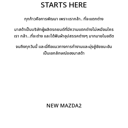
STARTS HERE
ทุกก้าวคือการพัฒนา เพราะเรากล้า.. ที่จะแตกต่าง
มาสด้าเป็นบริษัทผู้ผลิตรถยนต์ที่มีความแตกต่างไม่เหมือนใคร
เรา กล้า…ที่จะต่าง และได้ฟันฝ่าอุปสรรคต่างๆ มากมายในอดีต
จนถึงทุกวันนี้ และนี่คือแนวทางการทำงานและมุ่งสู่ชัยชนะอัน
เป็นเอกลักษณ์ของมาสด้า
NEW MAZDA2
EXPRESS YOUR IDENTITY
แตกต่างได้เต็มที่ กับหลากหลายสไตล์ของความสนุกที่เลือกได้
เท่าที่ใจต้องการ