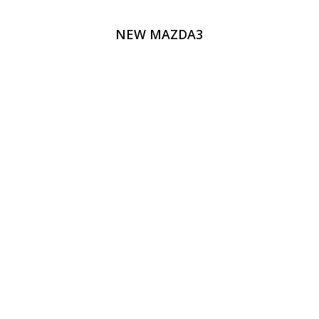
NEW MAZDA3
AWAKENING YOUR SOUL
ยนตรกรรมสปอร์ตพรีเมี่ยมใหม่
ศูนย์บริการซ่อมตัวถัง
และสีมาตรฐาน ครบ
วงจร มาสด้าเภตรา